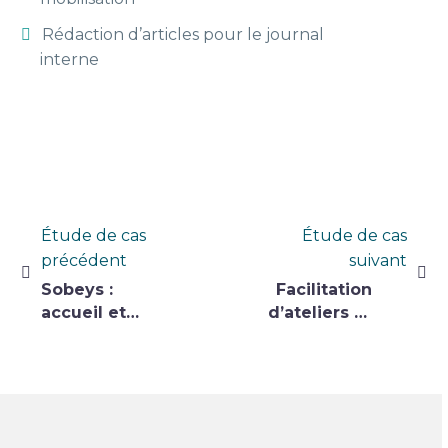
Rédaction d’articles pour le journal
interne
Navigation
Étude de cas
Étude de cas
précédent
suivant
de
Sobeys :
Facilitation
l’article
accueil et
d’ateliers et
intégration
accompagnement
des
en gestion
nouveaux
du
changement
– Revenu