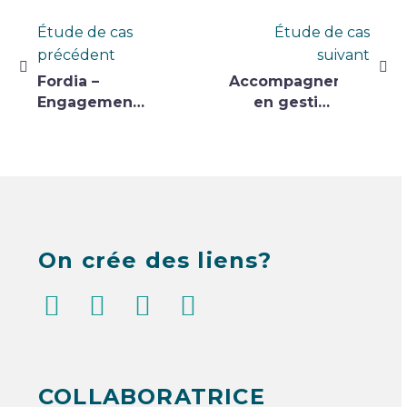
Navigation
Étude de cas
Étude de cas
précédent
suivant
de
Fordia –
Accompagnement
l’article
Engagement
en gestion
et
du
appartenance
changement
– Metro
On crée des liens?
COLLABORATRICE