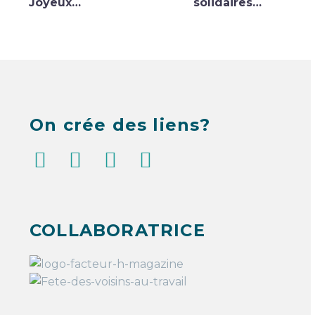
l’article
Joyeux
solidaires –
Calinours –
Communications
Animation
sociétales
sur mesure
On crée des liens?
COLLABORATRICE